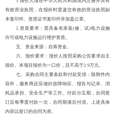
1.
报价人须在中华人民共和国境内注册并具有
有效营业执照
，
在报价时需递交有效的营业执照副
本复印件、资质证书复印件并加盖公章。
2.
资质要求：需具备有承装
(
修、试
)
电力设施
许可
或
电力设施运行维护资质
。
五、资金来源：
自筹资金。
六、报价要求：
报价人按照采购公告要求自主
报价。本项目报价为一口价，且不高于
2.9
万元。
七
、
采购合同主要条款和付款安排
：
除附件内
容外，服务商还应做好故障响应、报告与记录、消
耗品承担、安全生产等工作。付款分五期，合同签
订后每季度付款一次，合同期满后付清
。
上述具体
内容以签订的合同为准。