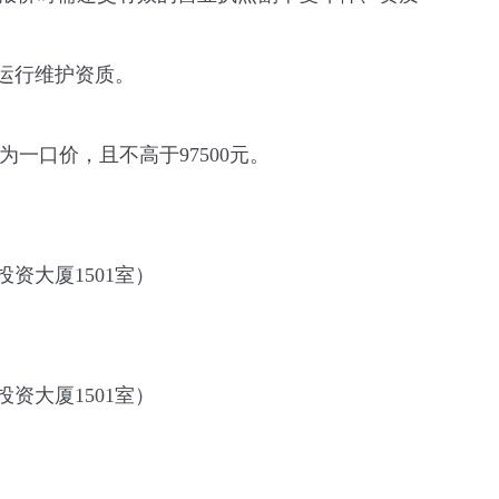
运行维护资质。
为一口价，且不高于
97500
元。
投资大厦
1501
室）
投资大厦
1501
室）