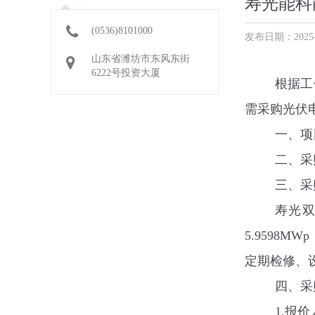
寿光能科
(0536)8101000
发布日期：2025-0
山东省潍坊市东风东街
6222号投资大厦
根据工
需采购
光伏
一、项
二、采
三、采
寿光
5.9598MWp
定期检修、
四、采
1.
报价