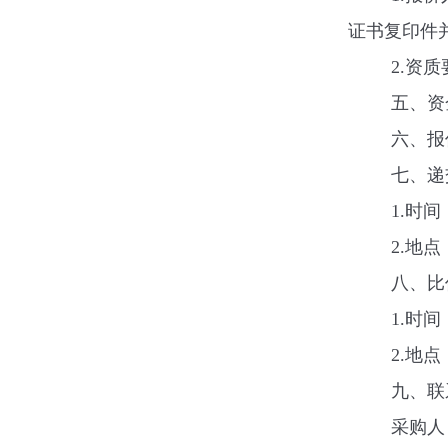
证书复印件
2.
资质
五、资
六、报
七、递
1.
时间
2.
地点
八、比
1.
时间
2.
地点
九、联
采购人