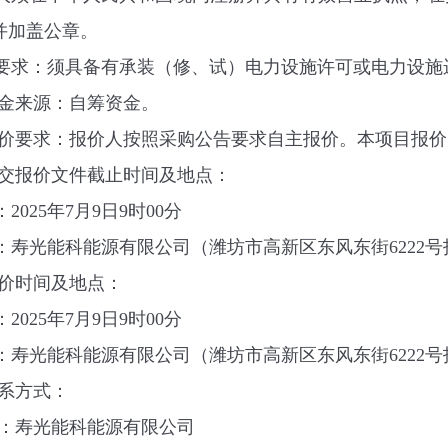
并加盖公章。
要求：须具备有承装（修、试）电力设施许可或电力设施
金来源：自筹资金。
价要求：
报价人按照采购公告要求自主报价。本项目报价
交报价文件截止时间及地点：
：
2025
年
7
月
9
日
9
时
00
分
：寿光能科能源有限公司（潍坊市高新区东风东街
6222
号
价时间及地点：
：
2025
年
7
月
9
日
9
时
00
分
：寿光能科能源有限公司（潍坊市高新区东风东街
6222
号
系方式：
：寿光能科能源有限公司