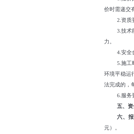
价时需递交
2.
资质
3.
技术
力。
4.
安全
5.
施工
环境平稳运
法完成的，
6.
服务
五、资
六、
元）
。