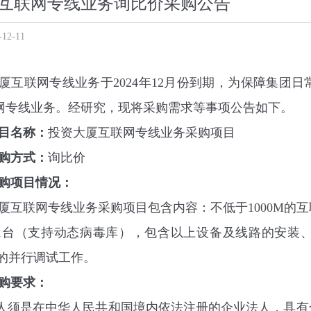
互联网专线业务询比价采购公告
2-11
厦互联网专线业务于
2024
年
12
月份
到期，为保障集团日
网专线业务
。经研究，现将采购需求等事项公告如下。
目名称：
投资大厦互联网专线业务
采购项目
购方式：
询
比
价
购项目情况：
厦互联网专线业务采购项目包含内容：不低于
1000M
的互
1
台
（支持动态病毒库）
，包含以上设备及线路的安装
的并行调试工作。
购要求：
人须
是在
中华人民共和国境内依法注册的企业法人，具有