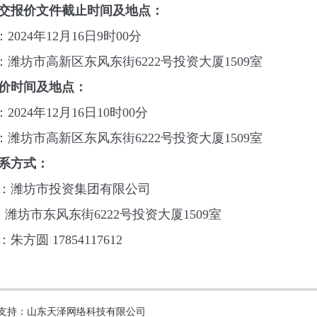
交报价文件截止时间及地点：
：
2024
年
12
月
16
日
9
时
00
分
：
潍坊市高新区东风东街
6222
号投资大厦
1509
室
价时间及地点
：
：
2024
年
12
月
16
日
10
时
00
分
：潍坊市高新区东风东街
6222
号投资大厦
1509
室
系方式
：
：
潍坊市投资集团有限公司
：潍坊市东风东街
6222
号投资大厦
1509
室
：
朱方圆
17854117612
所有 技术支持：山东天泽网络科技有限公司